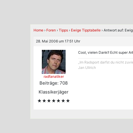
Home
›
Foren
›
Tipps
›
Ewige Tipptabelle
›
Antwort auf: Ewig
28. Mai 2006 um 17:51 Uhr
Cool, vielen Dank!! Echt super A
„Im Radsport darfst du nicht zuvi
Jan Ullrich
radfanatiker
Beiträge: 708
Klassikerjäger
★★★★★★★