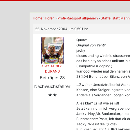
Home
›
Foren
›
Profi-Radsport allgemein
›
Staffel statt Man
22. November 2004 um 9:59 Uhr
Quote:
Original von Ventil
jacky
dieses unding wird nie strassenre
das ist ein typpisches unikum in 
( sympathie & doping ).
allez JACKY-
war cool wieder mal den namen a
DURAND
23.1.04 Bericht über Bilanz vo
Beiträge: 23
…Zweiter Umsatztreiber ist Arane
Nachwuchsfahrer
Kassen, eine Steigerungsrate vo
★★
Anders als Vorgänger Epogen kom
Alles klar? Es ist wie es ist!
Jetzt kann ich mich vergraben, 
Jacky: Hey,Mr. Bookmaker, alles 
Buchmacher: Pssst, ich darf dir d
Jacky: Wie ist die Quote?
Buchmacher: Für 1 EURO bekomm