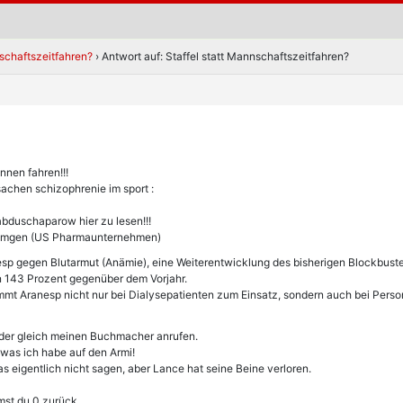
nschaftszeitfahren?
›
Antwort auf: Staffel statt Mannschaftszeitfahren?
nnen fahren!!!
sachen schizophrenie im sport :
bduschaparow hier zu lesen!!!
n Amgen (US Pharmaunternehmen)
sp gegen Blutarmut (Anämie), eine Weiterentwicklung des bisherigen Blockbuster
n 143 Prozent gegenüber dem Vorjahr.
mt Aranesp nicht nur bei Dialysepatienten zum Einsatz, sondern auch bei Perso
oder gleich meinen Buchmacher anrufen.
was ich habe auf den Armi!
as eigentlich nicht sagen, aber Lance hat seine Beine verloren.
st du 0 zurück.