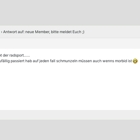
›
Antwort auf: neue Member, bitte meldet Euch ;)
bt der radsport……
zufällig passiert hab auf jeden fall schmunzeln müssen auch wenns morbid ist