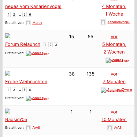
neues vom Kanarienvogel
4 Monaten,
…
1 Woche
1
2
5
6
Kanarienvogel
Erstellt von:
Marth
15
55
vor
Forum Relaunch
5 Monaten,
1
2
3
2 Wochen
Erstellt von:
cedros
cedros
38
135
vor
Frohe Weihnachten
7 Monaten
…
Statistik-Zwerg
1
2
5
6
Erstellt von:
cedros
1
1
vor
Radsim’05
10 Monaten
Erstellt von:
AvA8
AvA8