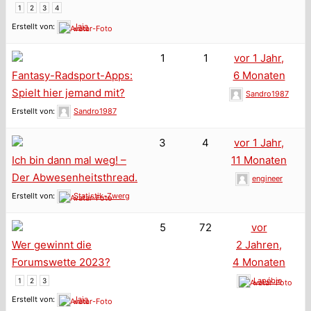
1
2
3
4
Erstellt von:
Jaja
1
1
vor 1 Jahr,
Fantasy-Radsport-Apps:
6 Monaten
Spielt hier jemand mit?
Sandro1987
Erstellt von:
Sandro1987
3
4
vor 1 Jahr,
Ich bin dann mal weg! –
11 Monaten
Der Abwesenheitsthread.
engineer
Erstellt von:
Statistik-Zwerg
5
72
vor
Wer gewinnt die
2 Jahren,
Forumswette 2023?
4 Monaten
Lapébie
1
2
3
Erstellt von:
Jaja