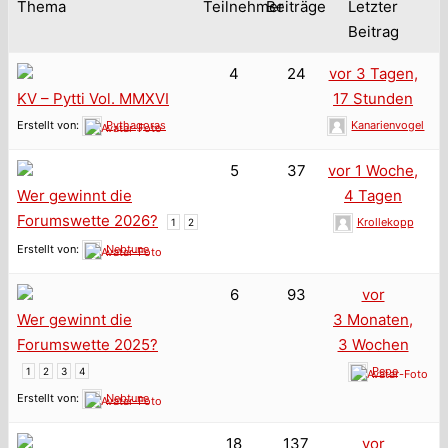
Thema
Teilnehmer
Beiträge
Letzter
Beitrag
4
24
vor 3 Tagen,
KV – Pytti Vol. MMXVI
17 Stunden
Erstellt von:
Pythagoras
Kanarienvogel
5
37
vor 1 Woche,
Wer gewinnt die
4 Tagen
Forumswette 2026?
Krollekopp
1
2
Erstellt von:
Nebtune
6
93
vor
Wer gewinnt die
3 Monaten,
Forumswette 2025?
3 Wochen
Pepe
1
2
3
4
Erstellt von:
Nebtune
18
137
vor