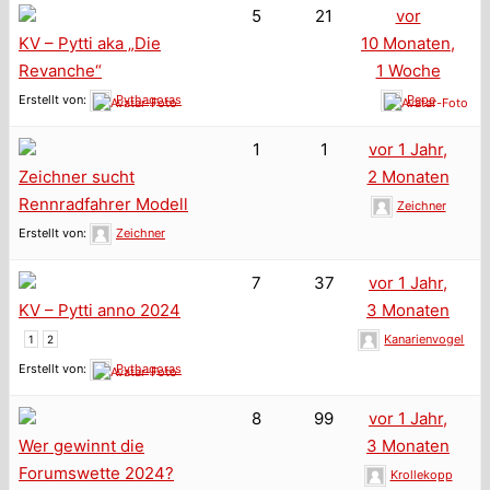
5
21
vor
KV – Pytti aka „Die
10 Monaten,
Revanche“
1 Woche
Erstellt von:
Pythagoras
Pepe
1
1
vor 1 Jahr,
Zeichner sucht
2 Monaten
Rennradfahrer Modell
Zeichner
Erstellt von:
Zeichner
7
37
vor 1 Jahr,
KV – Pytti anno 2024
3 Monaten
Kanarienvogel
1
2
Erstellt von:
Pythagoras
8
99
vor 1 Jahr,
Wer gewinnt die
3 Monaten
Forumswette 2024?
Krollekopp