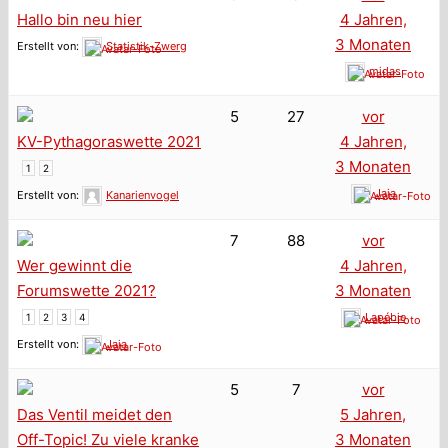
Hallo bin neu hier
4 Jahren,
3 Monaten
Erstellt von:
Statistik-Zwerg
midas
5
27
vor
KV-Pythagoraswette 2021
4 Jahren,
3 Monaten
1
2
Jaja
Erstellt von:
Kanarienvogel
7
88
vor
Wer gewinnt die
4 Jahren,
Forumswette 2021?
3 Monaten
Lapébie
1
2
3
4
Erstellt von:
Jaja
5
7
vor
Das Ventil meidet den
5 Jahren,
Off-Topic! Zu viele kranke
3 Monaten