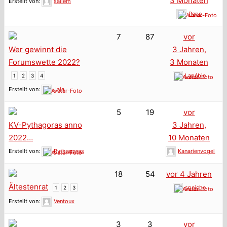
3 Monaten
Erstellt von:
sallem
Pepe
7
87
vor
Wer gewinnt die
3 Jahren,
Forumswette 2022?
3 Monaten
Lapébie
1
2
3
4
Erstellt von:
Jaja
5
19
vor
KV-Pythagoras anno
3 Jahren,
2022…
10 Monaten
Erstellt von:
Pythagoras
Kanarienvogel
18
54
vor 4 Jahren
Ältestenrat
speiche
1
2
3
Erstellt von:
Ventoux
3
3
vor