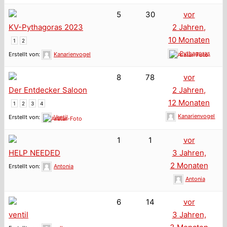
5
30
vor
KV-Pythagoras 2023
2 Jahren,
10 Monaten
1
2
Pythagoras
Erstellt von:
Kanarienvogel
8
78
vor
Der Entdecker Saloon
2 Jahren,
12 Monaten
1
2
3
4
Kanarienvogel
Erstellt von:
Ventil
1
1
vor
HELP NEEDED
3 Jahren,
2 Monaten
Erstellt von:
Antonia
Antonia
6
14
vor
ventil
3 Jahren,