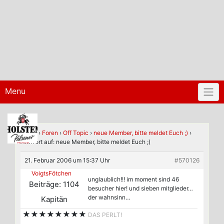
Menu
Home
›
Foren
›
Off Topic
›
neue Member, bitte meldet Euch ;)
›
Antwort auf: neue Member, bitte meldet Euch ;)
21. Februar 2006 um 15:37 Uhr
#570126
VoigtsFötchen
unglaublich!!! im moment sind 46
Beiträge: 1104
besucher hier! und sieben mitglieder…
der wahnsinn…
Kapitän
★★★★★★★★
DAS PERLT!