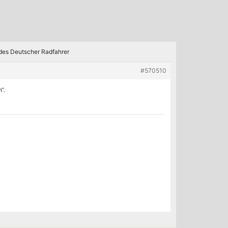
des Deutscher Radfahrer
#570510
“.