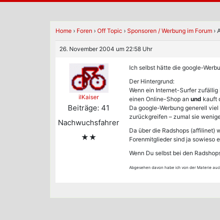
Home
›
Foren
›
Off Topic
›
Sponsoren / Werbung im Forum
›
A
26. November 2004 um 22:58 Uhr
Ich selbst hätte die google-Werb
Der Hintergrund:
Wenn ein Internet-Surfer zufäll
ilKaiser
einen Online-Shop an
und
kauft 
Beiträge: 41
Da google-Werbung generell viel 
zurückgreifen – zumal sie weniger
Nachwuchsfahrer
Da über die Radshops (affilinet
★★
Forenmitglieder sind ja sowieso 
Wenn Du selbst bei den Radshops 
Abgesehen davon habe ich von der Materie auc