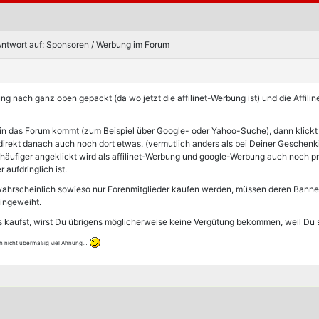
ntwort auf: Sponsoren / Werbung im Forum
ung nach ganz oben gepackt (da wo jetzt die affilinet-Werbung ist) und die Affil
ig in das Forum kommt (zum Beispiel über Google- oder Yahoo-Suche), dann klick
direkt danach auch noch dort etwas. (vermutlich anders als bei Deiner Geschenk
häufiger angeklickt wird als affilinet-Werbung und google-Werbung auch noch pro 
 aufdringlich ist.
) wahrscheinlich sowieso nur Forenmitglieder kaufen werden, müssen deren Banne
eingeweiht.
kaufst, wirst Du übrigens möglicherweise keine Vergütung bekommen, weil Du se
h nicht übermäßig viel Ahnung…