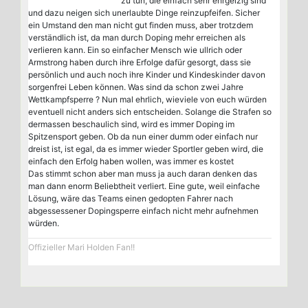
zu tun, die einfach sehr ehrgeizig sind
und dazu neigen sich unerlaubte Dinge reinzupfeifen. Sicher
ein Umstand den man nicht gut finden muss, aber trotzdem
verständlich ist, da man durch Doping mehr erreichen als
verlieren kann. Ein so einfacher Mensch wie ullrich oder
Armstrong haben durch ihre Erfolge dafür gesorgt, dass sie
persönlich und auch noch ihre Kinder und Kindeskinder davon
sorgenfrei Leben können. Was sind da schon zwei Jahre
Wettkampfsperre ? Nun mal ehrlich, wieviele von euch würden
eventuell nicht anders sich entscheiden. Solange die Strafen so
dermassen beschaulich sind, wird es immer Doping im
Spitzensport geben. Ob da nun einer dumm oder einfach nur
dreist ist, ist egal, da es immer wieder Sportler geben wird, die
einfach den Erfolg haben wollen, was immer es kostet
Das stimmt schon aber man muss ja auch daran denken das
man dann enorm Beliebtheit verliert. Eine gute, weil einfache
Lösung, wäre das Teams einen gedopten Fahrer nach
abgessessener Dopingsperre einfach nicht mehr aufnehmen
würden.
Offizieller Mari Holden Fan!!