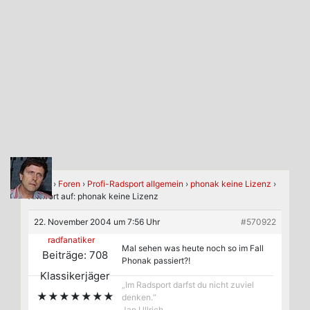
Home
›
Foren
›
Profi-Radsport allgemein
›
phonak keine Lizenz
›
Antwort auf: phonak keine Lizenz
22. November 2004 um 7:56 Uhr
#570922
radfanatiker
Mal sehen was heute noch so im Fall
Beiträge: 708
Phonak passiert?!
Klassikerjäger
„Im Radsport darfst du nicht zuviel
★★★★★★★
denken.“
Jan Ullrich