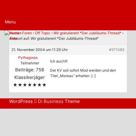
Menu
Home
›
Foren
›
Off Topic
›
Wir gratulieren! *Der Jubiläums-Thread*
›
Antwort auf: Wir gratulieren! *Der Jubiläums-Thread*
21. November 2004 um 11:29 Uhr
#571083
Pythagoras
Ich auch!!!
Teilnehmer
Beiträge: 758
Der KV soll sofort Mod werden und den
Titel „Moreau“ erhalten :] :]
Klassikerjäger
★★★★★★★
WordPress
Di Business
Theme