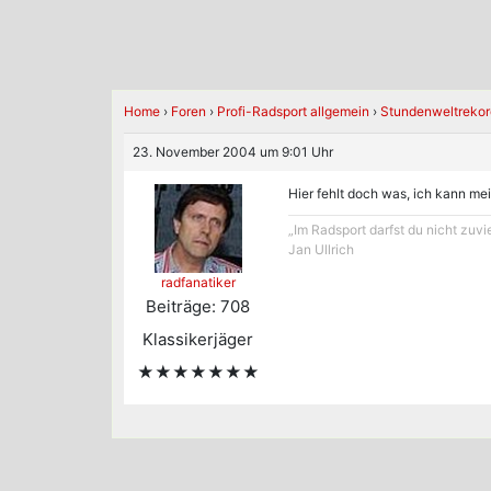
Home
›
Foren
›
Profi-Radsport allgemein
›
Stundenweltrekor
23. November 2004 um 9:01 Uhr
Hier fehlt doch was, ich kann mei
„Im Radsport darfst du nicht zuvi
Jan Ullrich
radfanatiker
Beiträge: 708
Klassikerjäger
★★★★★★★