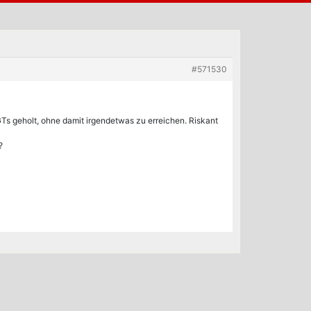
#571530
GTs geholt, ohne damit irgendetwas zu erreichen. Riskant
?