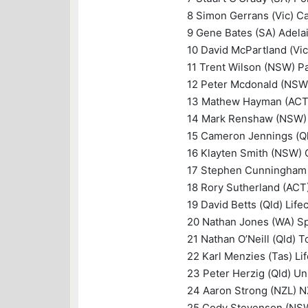
8 Simon Gerrans (Vic) C
9 Gene Bates (SA) Adela
10 David McPartland (V
11 Trent Wilson (NSW) Pa
12 Peter Mcdonald (NSW)
13 Mathew Hayman (ACT)
14 Mark Renshaw (NSW) 
15 Cameron Jennings (Q
16 Klayten Smith (NSW)
17 Stephen Cunningham 
18 Rory Sutherland (ACT
19 David Betts (Qld) Life
20 Nathan Jones (WA) S
21 Nathan O’Neill (Qld)
22 Karl Menzies (Tas) Li
23 Peter Herzig (Qld) Un
24 Aaron Strong (NZL) N
25 Cody Stevenson (NSW