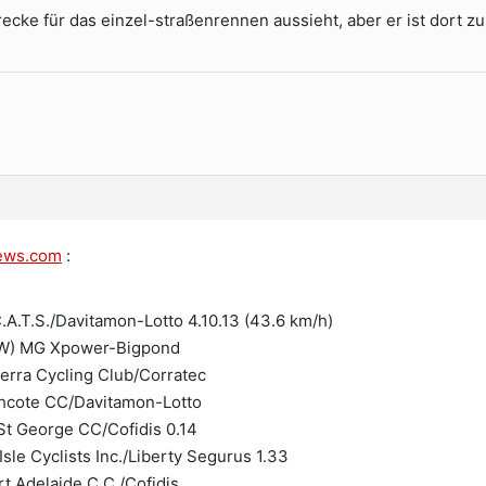
recke für das einzel-straßenrennen aussieht, aber er ist dort 
news.com
:
A.T.S./Davitamon-Lotto 4.10.13 (43.6 km/h)
SW) MG Xpower-Bigpond
erra Cycling Club/Corratec
thcote CC/Davitamon-Lotto
t George CC/Cofidis 0.14
 Isle Cyclists Inc./Liberty Segurus 1.33
rt Adelaide C.C./Cofidis