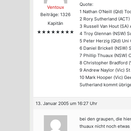
Quote:
Ventoux
1 Nathan O’Neill (Qld) T
Beiträge: 1326
2 Rory Sutherland (ACT)
Kapitän
3 Russell Van Hout (SA) 
★★★★★★★★
4 Troy Glennan (NSW) Su
5 Peter Herzig (Qld) Uni
6 Daniel Brickell (NSW) 
7 Phillip Thuaux (NSW) 
8 Christopher Bradford (
9 Andrew Naylor (Vic) St
10 Mark Hooper (Vic) Ge
Sutherland kommt übrige
13. Januar 2005 um 16:27 Uhr
bei den graupen, die hie
thuaux nicht noch etwas 