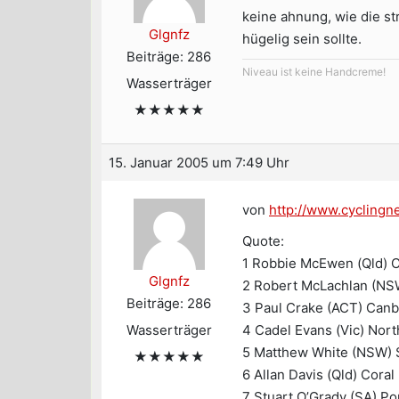
keine ahnung, wie die st
Glgnfz
hügelig sein sollte.
Beiträge: 286
Niveau ist keine Handcreme!
Wasserträger
★★★★★
15. Januar 2005 um 7:49 Uhr
von
http://www.cycling
Quote:
1 Robbie McEwen (Qld) C.
Glgnfz
2 Robert McLachlan (N
Beiträge: 286
3 Paul Crake (ACT) Canb
Wasserträger
4 Cadel Evans (Vic) Nor
5 Matthew White (NSW) S
★★★★★
6 Allan Davis (Qld) Coral
7 Stuart O’Grady (SA) Po