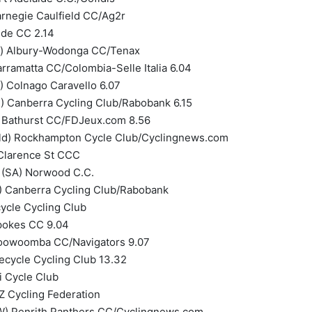
arnegie Caulfield CC/Ag2r
ide CC 2.14
ic) Albury-Wodonga CC/Tenax
rramatta CC/Colombia-Selle Italia 6.04
 Colnago Caravello 6.07
 Canberra Cycling Club/Rabobank 6.15
Bathurst CC/FDJeux.com 8.56
ld) Rockhampton Cycle Club/Cyclingnews.com
 Clarence St CCC
(SA) Norwood C.C.
) Canberra Cycling Club/Rabobank
cycle Cycling Club
pokes CC 9.04
 Toowoomba CC/Navigators 9.07
fecycle Cycling Club 13.32
i Cycle Club
Z Cycling Federation
) Penrith Panthers CC/Cyclingnews.com