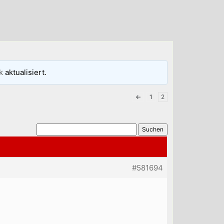
k
aktualisiert.
←
1
2
#581694