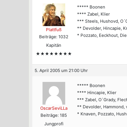
***** Boonen
**** Zabel, Klier
*** Steels, Hushovd, O´
** Devolder, Hincapie, 
Plattfuß
* Pozzato, Eeckhout, Die
Beiträge: 1032
Kapitän
★★★★★★★★
5. April 2005 um 21:00 Uhr
***** Boonen
**** Hincapie, Klier
*** Zabel, O`Grady, Flec
** Devolder, Hammond, v
OscarSeviLLa
* Knaven, Pozzato, Hush
Beiträge: 185
Jungprofi