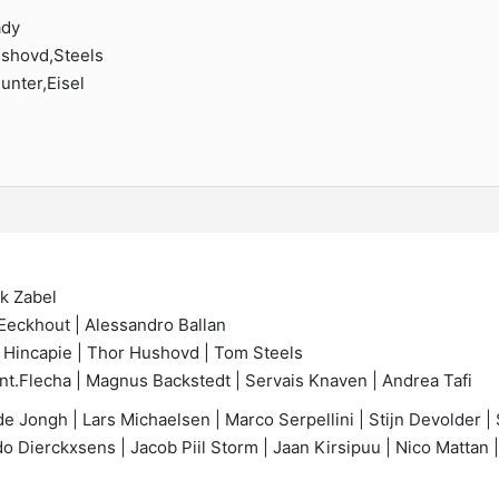
ady
ushovd,Steels
Hunter,Eisel
ik Zabel
 Eeckhout | Alessandro Ballan
 Hincapie | Thor Hushovd | Tom Steels
nt.Flecha | Magnus Backstedt | Servais Knaven | Andrea Tafi
de Jongh | Lars Michaelsen | Marco Serpellini | Stijn Devolder |
do Dierckxsens | Jacob Piil Storm | Jaan Kirsipuu | Nico Mattan