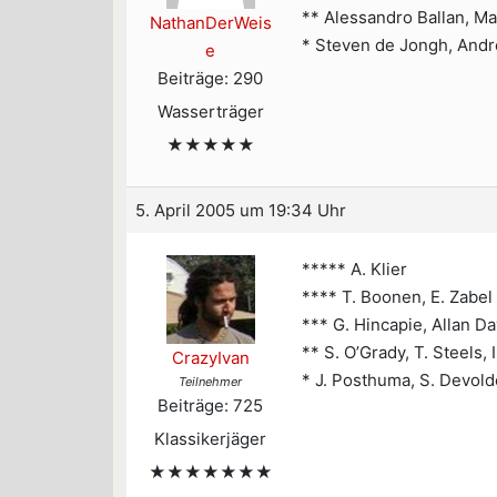
** Alessandro Ballan, Ma
NathanDerWeis
* Steven de Jongh, Andre
e
Beiträge: 290
Wasserträger
★★★★★
5. April 2005 um 19:34 Uhr
***** A. Klier
**** T. Boonen, E. Zabel
*** G. Hincapie, Allan D
** S. O’Grady, T. Steels, 
CrazyIvan
* J. Posthuma, S. Devold
Teilnehmer
Beiträge: 725
Klassikerjäger
★★★★★★★