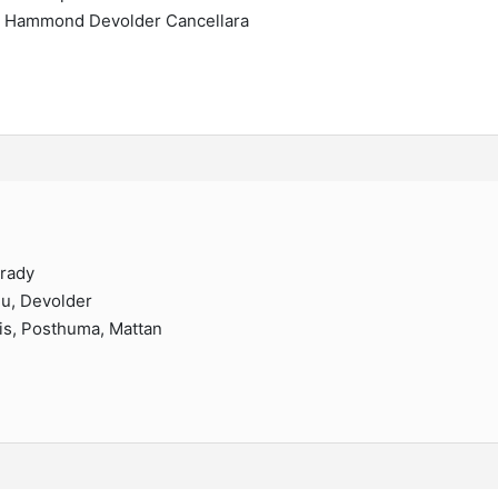
k Hammond Devolder Cancellara
Grady
uu, Devolder
vis, Posthuma, Mattan