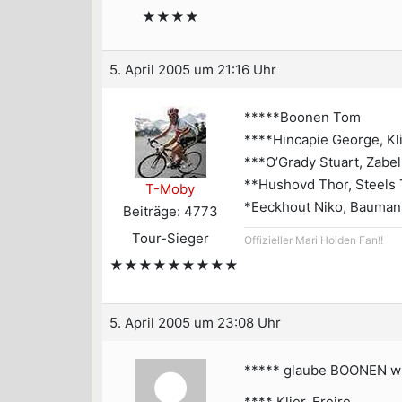
★★★★
5. April 2005 um 21:16 Uhr
*****Boonen Tom
****Hincapie George, Kl
***O’Grady Stuart, Zabel
**Hushovd Thor, Steels 
T-Moby
*Eeckhout Niko, Baumann 
Beiträge: 4773
Tour-Sieger
Offizieller Mari Holden Fan!!
★★★★★★★★★
5. April 2005 um 23:08 Uhr
***** glaube BOONEN wi
**** Klier, Freire