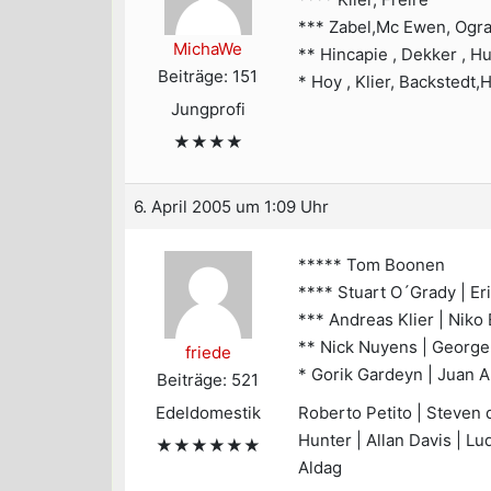
*** Zabel,Mc Ewen, Ogr
MichaWe
** Hincapie , Dekker , H
Beiträge: 151
* Hoy , Klier, Backstedt,
Jungprofi
★★★★
6. April 2005 um 1:09 Uhr
***** Tom Boonen
**** Stuart O´Grady | Er
*** Andreas Klier | Niko
** Nick Nuyens | George
friede
* Gorik Gardeyn | Juan A
Beiträge: 521
Edeldomestik
Roberto Petito | Steven 
Hunter | Allan Davis | Lu
★★★★★★
Aldag