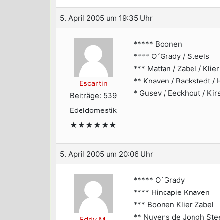
5. April 2005 um 19:35 Uhr
***** Boonen
**** O´Grady / Steels
*** Mattan / Zabel / Klier
** Knaven / Backstedt 
Escartin
* Gusev / Eeckhout / Kir
Beiträge: 539
Edeldomestik
★★★★★★
5. April 2005 um 20:06 Uhr
***** O`Grady
**** Hincapie Knaven
*** Boonen Klier Zabel
** Nuyens de Jongh Stee
Eddy M.