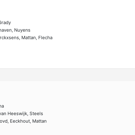
Grady
Knaven, Nuyens
rckxsens, Mattan, Flecha
ha
an Heeswijk, Steels
ovd, Eeckhout, Mattan