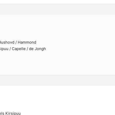
/ Hushovd / Hammond
sipuu / Capelle / de Jongh
ls Kirsipuu