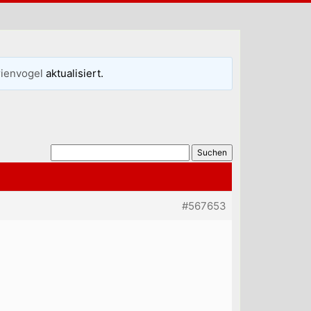
ienvogel
aktualisiert.
#567653