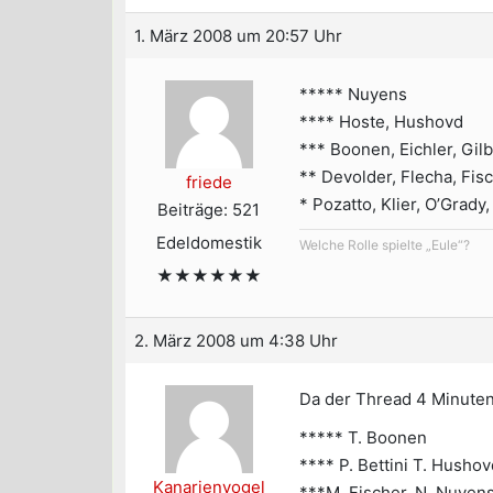
1. März 2008 um 20:57 Uhr
***** Nuyens
**** Hoste, Hushovd
*** Boonen, Eichler, Gilb
** Devolder, Flecha, Fisc
friede
* Pozatto, Klier, O’Grady
Beiträge: 521
Edeldomestik
Welche Rolle spielte „Eule“?
★★★★★★
2. März 2008 um 4:38 Uhr
Da der Thread 4 Minuten
***** T. Boonen
**** P. Bettini T. Hushov
Kanarienvogel
***M. Fischer, N. Nuyens