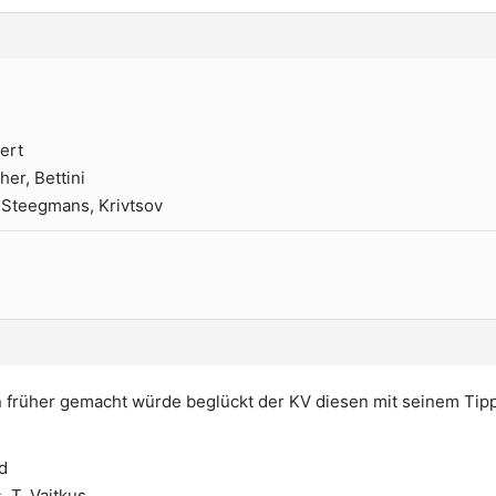
ert
her, Bettini
, Steegmans, Krivtsov
 früher gemacht würde beglückt der KV diesen mit seinem Tipp
d
, T. Vaitkus