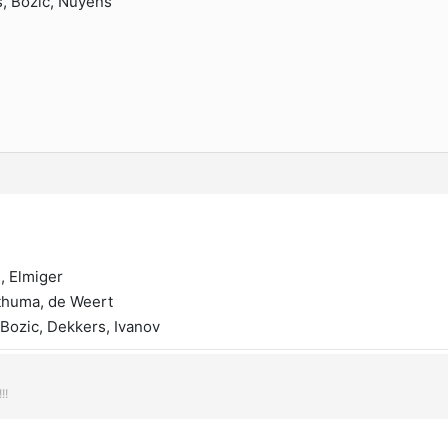
us, Bozic, Nuyens
, Elmiger
thuma, de Weert
Bozic, Dekkers, Ivanov
!!