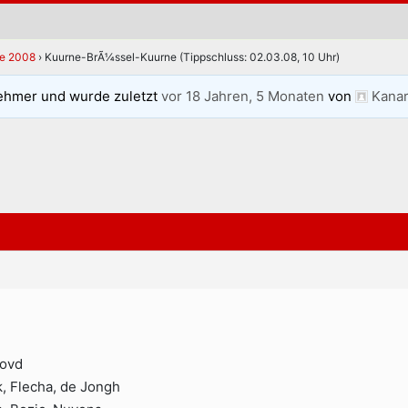
se 2008
›
Kuurne-BrÃ¼ssel-Kuurne (Tippschluss: 02.03.08, 10 Uhr)
ehmer und wurde zuletzt
vor 18 Jahren, 5 Monaten
von
Kanar
hovd
, Flecha, de Jongh