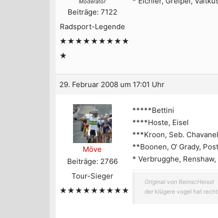
* Eichler, Greipel, Vaitk
Moderator
Beiträge: 7122
Radsport-Legende
★★★★★★★★★
★
29. Februar 2008 um 17:01 Uhr
*****Bettini
****Hoste, Eisel
***Kroon, Seb. Chavanel
**Boonen, O‘ Grady, Pos
Möve
* Verbrugghe, Renshaw, 
Beiträge: 2766
Tour-Sieger
Original von ReinscHeisst
★★★★★★★★★
der klügere vogel hat recht!