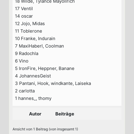
18 Wilde, Tylance Mayollrich
17 Ventil
14 oscar
12 Jojo, Midas
11 Toblerone
10 Franke, Indurain
7 MaxiHaberl, Coolman
9 Radochla
6 Vino
5 IronFire, Heppner, Banane
4 JohannesGeist
3 Pantani, Hook, windkante, Laiseka
2 carlotta
1 hannes_, thomy
Autor
Beiträge
Ansicht von 1 Beitrag (von insgesamt 1)