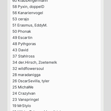
60 KlausAngermann
58 Pyxin, doppelD
56 Kanarienvogel
53 cerajo
51 Erasmus, EddyM.
50 Phonak
49 Escartin
48 Pythgoras
43 David
37 Stahlross
34 der.Hirsch, Zoetemelk
32 wildflowersoul
28 maradanigga
26 OscarSevilla, tyler
25 MichaWe
24 CrazyIvan
23 Vanspringel
19 MrStylo