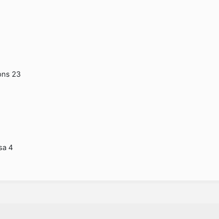
fons 23
sa 4