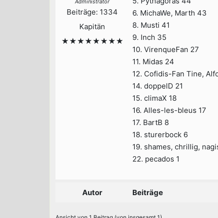
5. Pythagoras 44
Administrator
Beiträge: 1334
6. MichaWe, Marth 43
8. Musti 41
Kapitän
9. Inch 35
★★★★★★★★
10. VirenqueFan 27
11. Midas 24
12. Cofidis-Fan Tine, Al
14. doppelD 21
15. climaX 18
16. Alles-les-bleus 17
17. BartB 8
18. sturerbock 6
19. shames, chrillig, nagi
22. pecados 1
Autor
Beiträge
Ansicht von 1 Beitrag (von insgesamt 1)