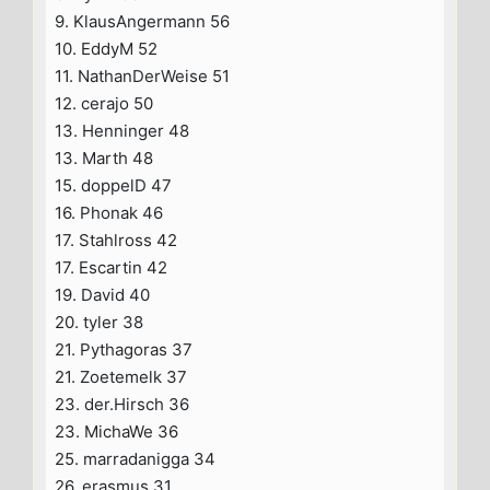
9. KlausAngermann 56
10. EddyM 52
11. NathanDerWeise 51
12. cerajo 50
13. Henninger 48
13. Marth 48
15. doppelD 47
16. Phonak 46
17. Stahlross 42
17. Escartin 42
19. David 40
20. tyler 38
21. Pythagoras 37
21. Zoetemelk 37
23. der.Hirsch 36
23. MichaWe 36
25. marradanigga 34
26. erasmus 31