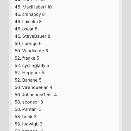
45. MaxiHaberl 10
46. chinaboy 8
46. Laiseka 8
46. oscar 8
46. SteveBauer 8
50. Luengo 6
50. Windkante 6
52. franke 5
52. cyclinglady 5
52. Heppner 5
52. Banane 5
56. VirenqueFan 4
56. JohannesGeist 4
58. sponsor 3
58. Pantani 3
58. hook 3
58. ludwigb 3