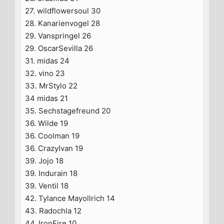
27. wildflowersoul 30
28. Kanarienvogel 28
29. Vanspringel 26
29. OscarSevilla 26
31. midas 24
32. vino 23
33. MrStylo 22
34 midas 21
35. Sechstagefreund 20
36. Wilde 19
36. Coolman 19
36. CrazyIvan 19
39. Jojo 18
39. Indurain 18
39. Ventil 18
42. Tylance Mayollrich 14
43. Radochla 12
44. IronFire 10