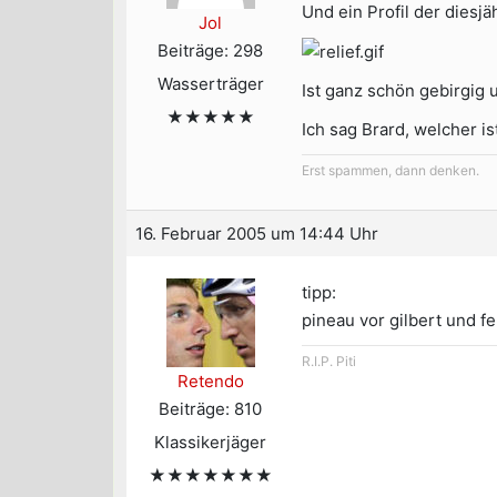
Und ein Profil der diesj
Jol
Beiträge: 298
Wasserträger
Ist ganz schön gebirgig 
★★★★★
Ich sag Brard, welcher is
Erst spammen, dann denken.
16. Februar 2005 um 14:44 Uhr
tipp:
pineau vor gilbert und fe
R.I.P. Piti
Retendo
Beiträge: 810
Klassikerjäger
★★★★★★★