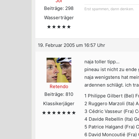
Jol
Beiträge: 298
Erst spammen, dann denken.
Wasserträger
★★★★★
19. Februar 2005 um 16:57 Uhr
naja toller tipp…
pineau ist nicht zu ende 
naja wenigstens hat mein
ardennen schlägt. ich tr
Retendo
Beiträge: 810
1 Philippe Gilbert (Bel)
Klassikerjäger
2 Ruggero Marzoli (Ita) 
3 Cédric Vasseur (Fra) C
★★★★★★★
4 Davide Rebellin (Ita) G
5 Patrice Halgand (Fra) C
6 David Moncoutié (Fra) 