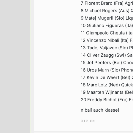
7 Florent Brard (Fra) Agr
8 Michael Rogers (Aus) 
9 Matej Mugerli (Slo) Liq
10 Giuliano Figueras (Ita
11 Giampaolo Cheula (Ita)
12 Vincenzo Nibali (Ita) 
13 Tadej Valjavec (Slo)
14 Oliver Zaugg (Swi) Sa
15 Jef Peeters (Bel) Cho
16 Uros Murn (Slo) Phon
17 Kevin De Weert (Bel) 
18 Marc Lotz (Ned) Quic
19 Maarten Wijnants (Be
20 Freddy Bichot (Fra) F
nibali auch klasse!
R.I.P. Piti