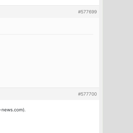
#577699
#577700
t-news.com).