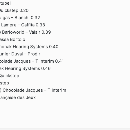
itubel
Quickstep 0.20
uigas – Bianchi 0.32
) Lampre – Caffita 0.38
 Barloworld – Valsir 0.39
Fassa Bortolo
 Phonak Hearing Systems 0.40
unier Duval – Prodir
colade Jacques – T Interim 0.41
ak Hearing Systems 0.46
Quickstep
kstep
l) Chocolade Jacques – T Interim
rançaise des Jeux