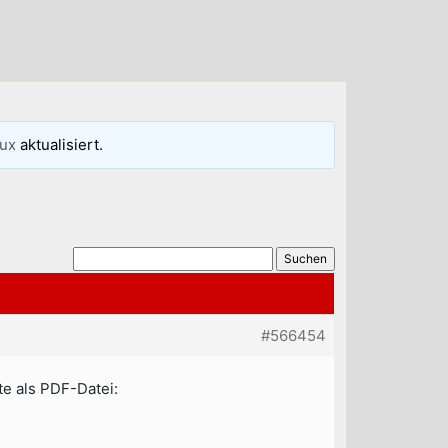
ux
aktualisiert.
#566454
te als PDF-Datei: