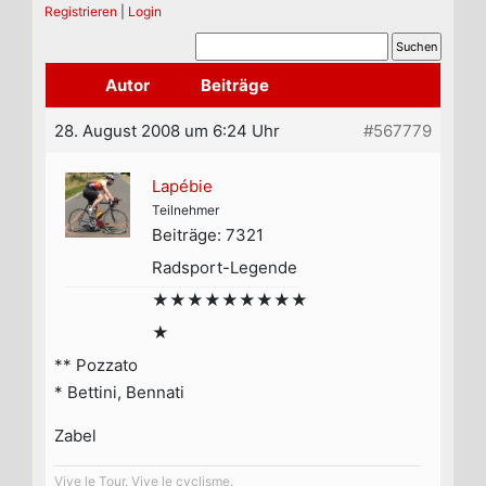
Registrieren
|
Login
Autor
Beiträge
28. August 2008 um 6:24 Uhr
#567779
Lapébie
Teilnehmer
Beiträge: 7321
Radsport-Legende
★★★★★★★★★
★
** Pozzato
* Bettini, Bennati
Zabel
Vive le Tour. Vive le cyclisme.