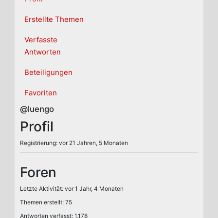
Erstellte Themen
Verfasste
Antworten
Beteiligungen
Favoriten
@luengo
Profil
Registrierung: vor 21 Jahren, 5 Monaten
Foren
Letzte Aktivität: vor 1 Jahr, 4 Monaten
Themen erstellt: 75
Antworten verfasst: 1,178