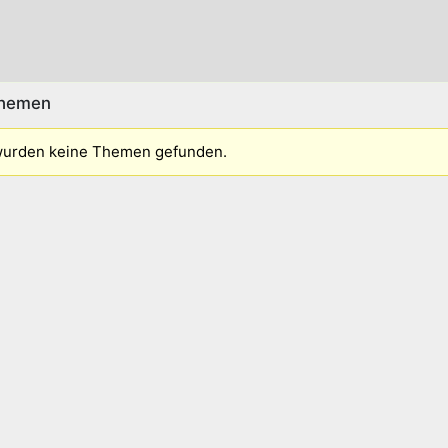
themen
 wurden keine Themen gefunden.