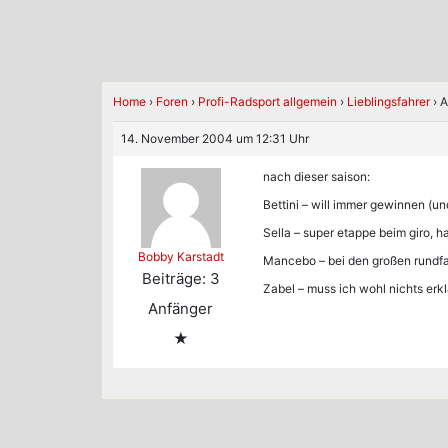
Home
›
Foren
›
Profi-Radsport allgemein
›
Lieblingsfahrer
›
A
14. November 2004 um 12:31 Uhr
nach dieser saison:
Bettini – will immer gewinnen (un
Sella – super etappe beim giro, h
Bobby Karstadt
Mancebo – bei den großen rundfa
Beiträge: 3
Zabel – muss ich wohl nichts erk
Anfänger
★