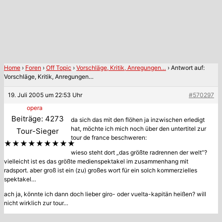
Home
›
Foren
›
Off Topic
›
Vorschläge, Kritik, Anregungen…
›
Antwort auf:
Vorschläge, Kritik, Anregungen…
19. Juli 2005 um 22:53 Uhr
#570297
opera
Beiträge: 4273
da sich das mit den flöhen ja inzwischen erledigt
hat, möchte ich mich noch über den untertitel zur
Tour-Sieger
tour de france beschweren:
★★★★★★★★★
wieso steht dort „das größte radrennen der welt“?
vielleicht ist es das größte medienspektakel im zusammenhang mit
radsport. aber groß ist ein (zu) großes wort für ein solch kommerzielles
spektakel…
ach ja, könnte ich dann doch lieber giro- oder vuelta-kapitän heißen? will
nicht wirklich zur tour…