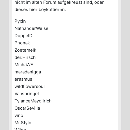
nicht im alten Forum aufgekreuzt sind, oder
dieses hier boykottieren:
Pyxin
NathanderWeise
DoppelD
Phonak
Zoetemelk
der.Hirsch
MichaWE
maradanigga
erasmus
wildflowersoul
Vanspringel
TylanceMayollrich
OscarSevilla
vino
Mr.Stylo
Wilde