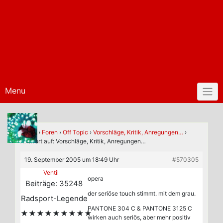
Menu
Home
›
Foren
›
Off Topic
›
Vorschläge, Kritik, Anregungen…
›
Antwort auf: Vorschläge, Kritik, Anregungen…
19. September 2005 um 18:49 Uhr
#570305
Ventil
opera
Beiträge: 35248
der seriöse touch stimmt. mit dem grau.
Radsport-Legende
PANTONE 304 C & PANTONE 3125 C
★★★★★★★★★
wirken auch seriös, aber mehr positiv