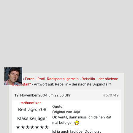
Home
›
Foren
›
Profi-Radsport allgemein
›
Rebellin – der nächste
Dopingfall?
›
Antwort auf: Rebellin – der nächste Dopingfall?
19. November 2004 um 22:56 Uhr
#570749
radfanatiker
Quote:
Beiträge: 708
Original von Jaja
Ok Ventil, dann muss ich deinen Rat
Klassikerjäger
mal befolgen
★★★★★★★
Ist ja auch fad über Doping zu