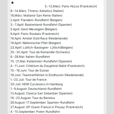
★
5.-12.März: Paris-Nizza (Frankreich)
8.-14.März: Tirreno-Adriatico (Italien)
18.März: Mailand-San Remo (Italien)
2.April: Flandern-Rundfahrt (Belgien)
3.-7.April: Baskenland-Rundfahrt (Spanien)
5.April: Gent-Wevelgem (Belgien)
9.April: Paris-Roubaix (Frankreich)
16.April: Amstel Gold Race (Niederlande)
19.April: Wallonischer Pfeil (Belgien)
23.April: Lüttich-Bastogne- Lüttich(Belgien)
25.-30.April: Tour de Romandie (Schweiz)
6.-28.Mai: Italien-Rundfahrt
15.-21.Mai: Katalonien-Rundfahrt (Spanien)
4.-11.Juni: Critérium du Dauphiné libéré (Frankreich)
10.-18.Juni: Tour de Suisse
18.Juni: Teamzeitfahren in Eindhoven (Niederlande)
1.-23.Juli: Tour de France
30.Juli: HEW-Cyclassics in Hamburg
1.-9.August: Deutschland-Rundfahrt
12.August: Clasica San Sebastian (Spanien)
16.-23.August: Tour du Benelux
26.August-17.September: Spanien-Rundfahrt
27.August: GP Ouest-France in Plouay (Frankreich)
4.-10.September: Polen-Rundfahrt