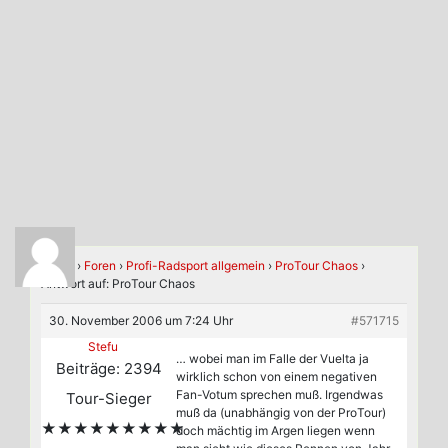
Home
›
Foren
›
Profi-Radsport allgemein
›
ProTour Chaos
›
Antwort auf: ProTour Chaos
30. November 2006 um 7:24 Uhr
#571715
Stefu
… wobei man im Falle der Vuelta ja
Beiträge: 2394
wirklich schon von einem negativen
Fan-Votum sprechen muß. Irgendwas
Tour-Sieger
muß da (unabhängig von der ProTour)
★★★★★★★★★
doch mächtig im Argen liegen wenn