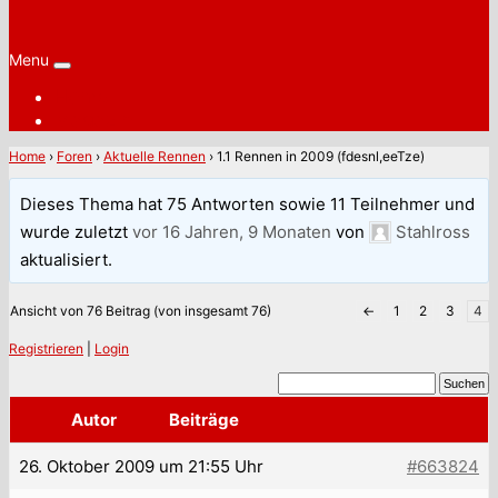
Menu
Home
Magazin
Home
›
Foren
›
Aktuelle Rennen
›
1.1 Rennen in 2009 (fdesnl,eeTze)
Dieses Thema hat 75 Antworten sowie 11 Teilnehmer und
wurde zuletzt
vor 16 Jahren, 9 Monaten
von
Stahlross
aktualisiert.
Ansicht von 76 Beitrag (von insgesamt 76)
←
1
2
3
4
Registrieren
|
Login
Autor
Beiträge
26. Oktober 2009 um 21:55 Uhr
#663824