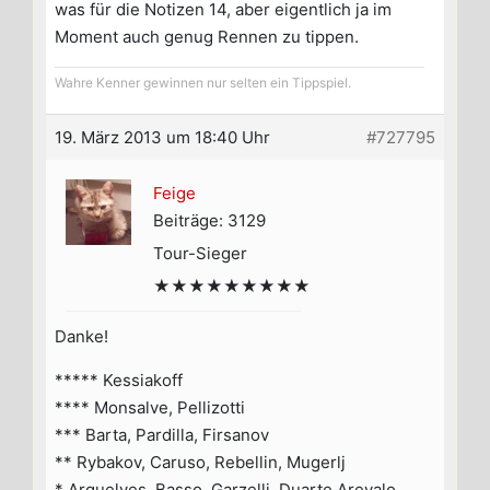
was für die Notizen 14, aber eigentlich ja im
Moment auch genug Rennen zu tippen.
Wahre Kenner gewinnen nur selten ein Tippspiel.
19. März 2013 um 18:40 Uhr
#727795
Feige
Beiträge: 3129
Tour-Sieger
★★★★★★★★★
Danke!
***** Kessiakoff
**** Monsalve, Pellizotti
*** Barta, Pardilla, Firsanov
** Rybakov, Caruso, Rebellin, Mugerlj
* Arguelyes, Basso, Garzelli, Duarte Arevalo,