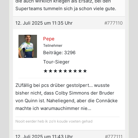
die auch wirklich kriegen als Ersatz, bei den
Superteams tummeln sich ja schon viele gute.
12. Juli 2025 um 11:35 Uhr
#777110
Pepe
Teilnehmer
Beiträge: 3296
Tour-Sieger
★★★★★★★★★
ZUfällig bei pcs drüber gestolpert… wusste
bisher nicht, dass Colby Simmons der Bruder
von Quinn ist. Naheliegend, aber die Connäcke
machte ich warumauchimmer nie…
Nooit eerder heb ik zo’n koude voeten gehad
12. Juli 2025 um 11:43 Uhr
#777111