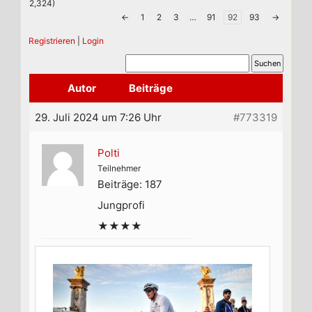
2,324)
←
1
2
3
…
91
92
93
→
Registrieren
|
Login
Autor
Beiträge
29. Juli 2024 um 7:26 Uhr
#773319
Polti
Teilnehmer
Beiträge: 187
Jungprofi
★★★★