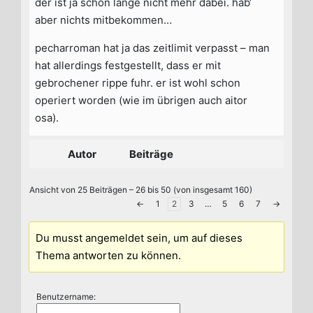
der ist ja schon lange nicht mehr dabei. hab‘
aber nichts mitbekommen…
pecharroman hat ja das zeitlimit verpasst – man
hat allerdings festgestellt, dass er mit
gebrochener rippe fuhr. er ist wohl schon
operiert worden (wie im übrigen auch aitor
osa).
Autor
Beiträge
Ansicht von 25 Beiträgen – 26 bis 50 (von insgesamt 160)
←
1
2
3
…
5
6
7
→
Du musst angemeldet sein, um auf dieses
Thema antworten zu können.
Benutzername: