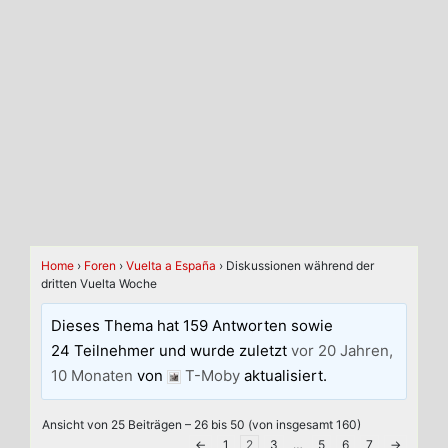
Home
›
Foren
›
Vuelta a España
›
Diskussionen während der
dritten Vuelta Woche
Dieses Thema hat 159 Antworten sowie
24 Teilnehmer und wurde zuletzt
vor 20 Jahren,
10 Monaten
von
T-Moby
aktualisiert.
Ansicht von 25 Beiträgen – 26 bis 50 (von insgesamt 160)
←
1
2
3
…
5
6
7
→