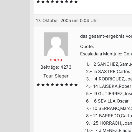
★★★★★★★★★
17. Oktober 2005 um 0:04 Uhr
das gesamt-ergebnis vom
Quote:
Escalada a Montjuic: Ge
opera
1.- 2 SANCHEZ,Samue
Beiträge: 4273
2.- 5 SASTRE,Carlo
Tour-Sieger
3.- 4 RODRIGUEZ,Joaq
★★★★★★★★★
4.- 14 LAISEKA,Rober
5.- 9 GUTIERREZ,Jose 
6.- 6 SEVILLA,Oscar 
7.- 10 SERRANO,Marc
8.- 21 BARREDO,Carlo
9.- 25 HORRACH,Joan
10.- 7 JIMENEZ,Eladi