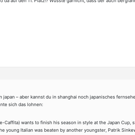
 da auf den 11. Platz!? Wusste garnicht, dass der auch bergfah
 in japan – aber kannst du in shanghai noch japanisches ferns
nte sich das lohnen:
affita) wants to finish his season in style at the Japan Cup, st
 the young Italian was beaten by another youngster, Patrik Sinke