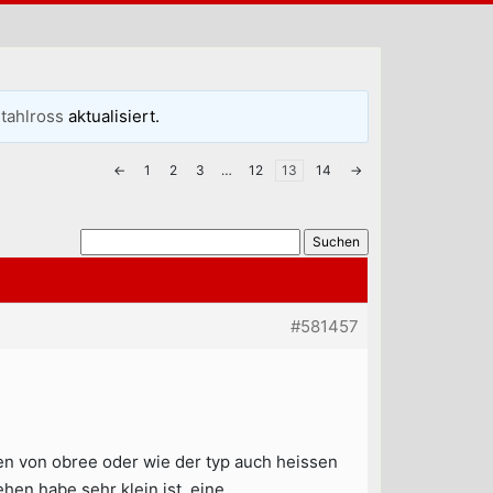
tahlross
aktualisiert.
←
1
2
3
…
12
13
14
→
#581457
n von obree oder wie der typ auch heissen
hen habe sehr klein ist, eine