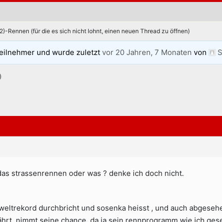
.2)-Rennen (für die es sich nicht lohnt, einen neuen Thread zu öffnen)
eilnehmer und wurde zuletzt
vor 20 Jahren, 7 Monaten
von
S
)
as strassenrennen oder was ? denke ich doch nicht.
eltrekord durchbricht und sosenka heisst , und auch abgesehe
ährt, nimmt seine chance, da ja sein rennprogramm wie ich gese