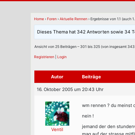
Home
›
Foren
›
Aktuelle Rennen
›
Ergebnisse von 1.1 (auch 1
Dieses Thema hat 342 Antworten sowie 34 T
Ansicht von 25 Beiträgen – 301 bis 325 (von insgesamt 343
Registrieren
|
Login
Autor
Beiträge
16. Oktober 2005 um 20:43 Uhr
wm rennen ? du meinst d
nein !
jemand der den stundenw
Ventil
mag auf der strasse mitf