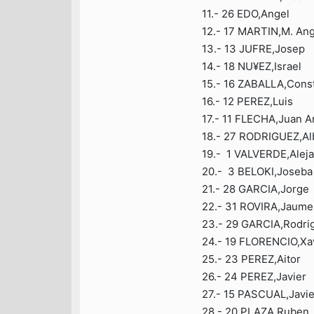
11.- 26 EDO,Angel E
12.- 17 MARTIN,M. An
13.- 13 JUFRE,Josep
14.- 18 NU¥EZ,Israe
15.- 16 ZABALLA,Const
16.- 12 PEREZ,Luis 
17.- 11 FLECHA,Juan A
18.- 27 RODRIGUEZ,Alb
19.- 1 VALVERDE,Aleja
20.- 3 BELOKI,Joseb
21.- 28 GARCIA,Jorg
22.- 31 ROVIRA,Jaum
23.- 29 GARCIA,Rodr
24.- 19 FLORENCIO,Xa
25.- 23 PEREZ,Aito
26.- 24 PEREZ,Javier
27.- 15 PASCUAL,Javi
28.- 20 PLAZA,Ruben