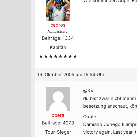
Wie kommt den Angel Edo
cedros
Administrator
Beiträge: 1334
Kapitän
★★★★★★★★
19. Oktober 2005 um 15:54 Uhr
@KV
du bist zwar nicht mehr
besetzung anschaut, kön
opera
Quote:
Beiträge: 4273
Damiano Cunego (Lampre-C
Tour-Sieger
victory again. Last year,