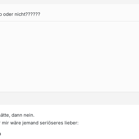
b oder nicht??????
ätte, dann nein.
r mir wäre jemand seriöseres lieber:
a