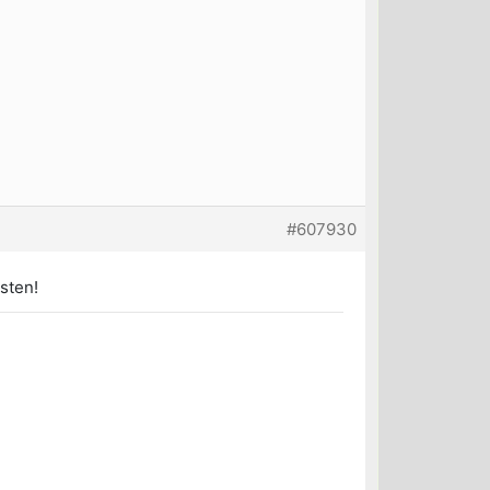
#607930
osten!