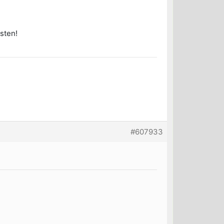
osten!
#607933