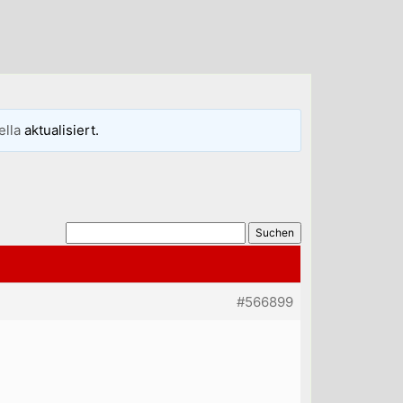
ella
aktualisiert.
#566899