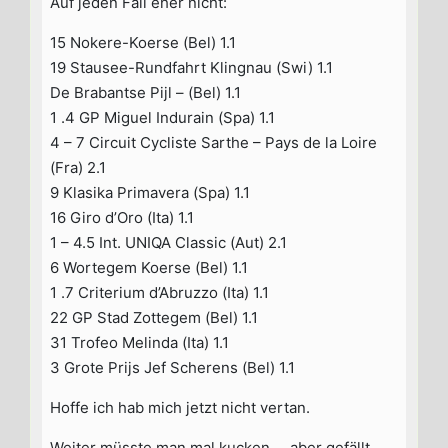
Auf jeden Fall eher nicht:
15 Nokere-Koerse (Bel) 1.1
19 Stausee-Rundfahrt Klingnau (Swi) 1.1
De Brabantse Pijl – (Bel) 1.1
1 .4 GP Miguel Indurain (Spa) 1.1
4 – 7 Circuit Cycliste Sarthe – Pays de la Loire
(Fra) 2.1
9 Klasika Primavera (Spa) 1.1
16 Giro d’Oro (Ita) 1.1
1 – 4.5 Int. UNIQA Classic (Aut) 2.1
6 Wortegem Koerse (Bel) 1.1
1 .7 Criterium d’Abruzzo (Ita) 1.1
22 GP Stad Zottegem (Bel) 1.1
31 Trofeo Melinda (Ita) 1.1
3 Grote Prijs Jef Scherens (Bel) 1.1
Hoffe ich hab mich jetzt nicht vertan.
Weiter müsste man mal kucken…, aber gefällt