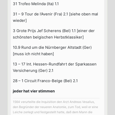
31 Trofeo Melinda (Ita) 1.1
31 – 9 Tour de l’Avenir (Fra) 2.1 [siehe oben mal
wieder]
3 Grote Prijs Jef Scherens (Bel) 1.1 [einer der
schönsten belgischen Herbstklassiker]
10.9 Rund um die Nürnberger Altstadt (Ger)
[muss ich nicht haben]
13 – 17 Int. Hessen-Rundfahrt der Sparkassen
Versicherung (Ger) 2.1
28 – 1 Circuit Franco-Belge (Bel) 2.1
jeder hat vier stimmen
1564 verurteilte die Inquisition den Arzt Andreas Vesalius,
den Begründer der neueren Anatomie, zum Tod, weil er eine
Leiche zerlegt und festgestellt hatte, daß dem Mann die