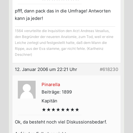
pfff, dann pack das in die Umfrage! Antworten
kann ja jeder!
1564 verurteilte die Inquisition den Arzt Andreas Vesalius,
den Begründer der neueren Anatomie, zum Tod, weil er eine
Leiche zerlegt und festgestellt hatte, daß dem Mann die
Rippe, aus der Eva stamme, gar nicht fehle. (Karlheinz
Deschner)
12. Januar 2006 um 22:21 Uhr
#618230
Pinarella
Beiträge: 1899
Kapitän
★★★★★★★★
Ok, da besteht noch viel Diskussionsbedarf.