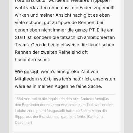
Forumsstruktur würde ein weiteres Tippspiel
wohl verkraften ohne dass die Fäden zugemüllt
wirken und meiner Ansicht nach gibt es eben
viele schöne, gut zu tippende Rennen, bei
denen eben nicht immer die ganze PT-Elite am
Start ist, sondern die tatsächlich ambitionierten
Teams. Gerade beispielsweise die flandrischen
Rennen der zweiten Reihe sind oft
hochinteressant.
Wie gesagt, wenn’s eine große Zahl von
Mitgliedern stört, lass ich’s natürlich, ansonsten
wäre es in meinen Augen ne feine Sache.
1564 verurteilte die Inquisition den Arzt Andreas Vesalius,
den Begründer der neueren Anatomie, zum Tod, weil er eine
Leiche zerlegt und festgestellt hatte, daß dem Mann die
Rippe, aus der Eva stamme, gar nicht fehle. (Karlheinz
Deschner)