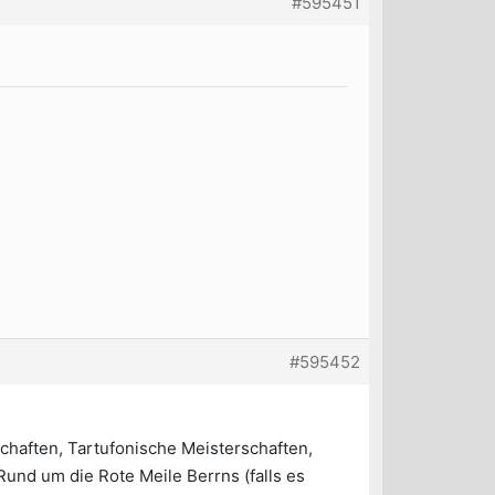
#595451
#595452
haften, Tartufonische Meisterschaften,
und um die Rote Meile Berrns (falls es