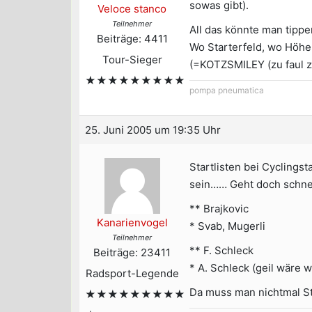
sowas gibt).
Veloce stanco
Teilnehmer
All das könnte man tippen
Beiträge: 4411
Wo Starterfeld, wo Höhen
Tour-Sieger
(=KOTZSMILEY (zu faul 
★★★★★★★★★
pompa pneumatica
25. Juni 2005 um 19:35 Uhr
Startlisten bei Cyclingst
sein…… Geht doch schnel
** Brajkovic
Kanarienvogel
* Svab, Mugerli
Teilnehmer
** F. Schleck
Beiträge: 23411
* A. Schleck (geil wäre 
Radsport-Legende
Da muss man nichtmal St
★★★★★★★★★