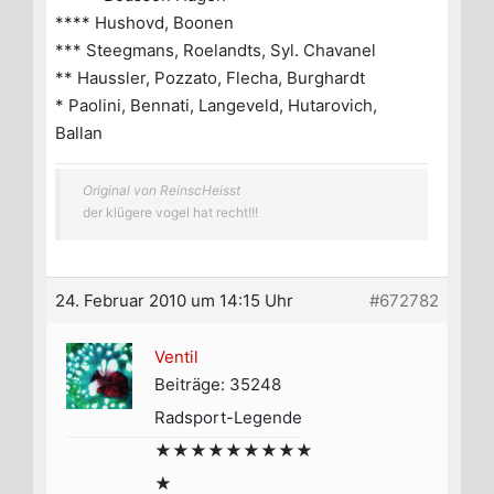
**** Hushovd, Boonen
*** Steegmans, Roelandts, Syl. Chavanel
** Haussler, Pozzato, Flecha, Burghardt
* Paolini, Bennati, Langeveld, Hutarovich,
Ballan
Original von ReinscHeisst
der klügere vogel hat recht!!!
24. Februar 2010 um 14:15 Uhr
#672782
Ventil
Beiträge: 35248
Radsport-Legende
★★★★★★★★★
★