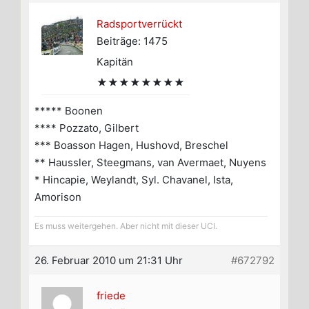
Radsportverrückt
Beiträge: 1475
Kapitän
★★★★★★★★
***** Boonen
**** Pozzato, Gilbert
*** Boasson Hagen, Hushovd, Breschel
** Haussler, Steegmans, van Avermaet, Nuyens
* Hincapie, Weylandt, Syl. Chavanel, Ista,
Amorison
Es muss weitergehen. Aber nicht mit dieser UCI.
26. Februar 2010 um 21:31 Uhr
#672792
friede