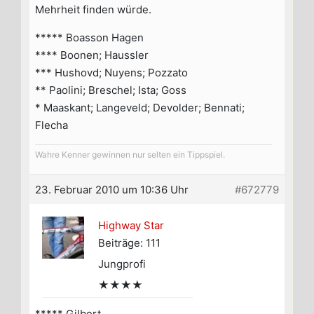
Mehrheit finden würde.
***** Boasson Hagen
**** Boonen; Haussler
*** Hushovd; Nuyens; Pozzato
** Paolini; Breschel; Ista; Goss
* Maaskant; Langeveld; Devolder; Bennati;
Flecha
Wahre Kenner gewinnen nur selten ein Tippspiel.
23. Februar 2010 um 10:36 Uhr
#672779
Highway Star
Beiträge: 111
Jungprofi
★★★★
***** Gilbert