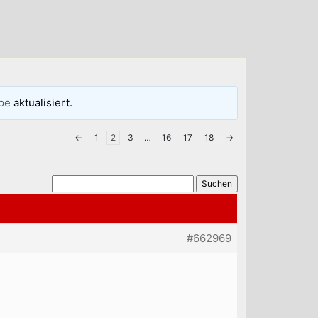
pe
aktualisiert.
←
1
2
3
…
16
17
18
→
#662969