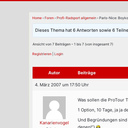
Home
›
Foren
›
Profi-Radsport allgemein
›
Paris-Nice: Boyko
Dieses Thema hat 6 Antworten sowie 6 Teiln
Ansicht von 7 Beiträgen – 1 bis 7 (von insgesamt 7)
Registrieren
|
Login
Autor
Beiträge
4. März 2007 um 17:50 Uhr
Was sollen die ProTour
1 Option, 10 Tage, ja ja
Und Begründungen sind 
Kanarienvogel
denen!“)