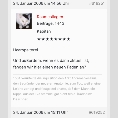
24. Januar 2006 um 14:56 Uhr
#619251
Raumcollagen
Beiträge: 1443
Kapitän
★★★★★★★★
Haarspalterei
Und außerdem: wenn es dann aktuell ist,
fangen wir hier einen neuen Faden an?
1564 verurteilte die Inquisition den Arzt Andreas Vesalius,
den Begründer der neueren Anatomie, zum Tod, weil er eine
Leiche zerlegt und festgestellt hatte, daß dem Mann die
Rippe, aus der Eva stamme, gar nicht fehle. (Karlheinz
Deschner)
24. Januar 2006 um 15:11 Uhr
#619252