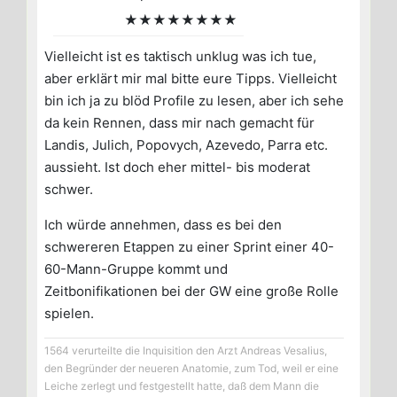
★★★★★★★★
Vielleicht ist es taktisch unklug was ich tue,
aber erklärt mir mal bitte eure Tipps. Vielleicht
bin ich ja zu blöd Profile zu lesen, aber ich sehe
da kein Rennen, dass mir nach gemacht für
Landis, Julich, Popovych, Azevedo, Parra etc.
aussieht. Ist doch eher mittel- bis moderat
schwer.
Ich würde annehmen, dass es bei den
schwereren Etappen zu einer Sprint einer 40-
60-Mann-Gruppe kommt und
Zeitbonifikationen bei der GW eine große Rolle
spielen.
1564 verurteilte die Inquisition den Arzt Andreas Vesalius,
den Begründer der neueren Anatomie, zum Tod, weil er eine
Leiche zerlegt und festgestellt hatte, daß dem Mann die