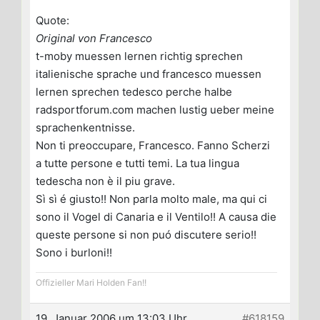
Quote:
Original von Francesco
t-moby muessen lernen richtig sprechen
italienische sprache und francesco muessen
lernen sprechen tedesco perche halbe
radsportforum.com machen lustig ueber meine
sprachenkentnisse.
Non ti preoccupare, Francesco. Fanno Scherzi
a tutte persone e tutti temi. La tua lingua
tedescha non è il piu grave.
Sì sì é giusto!! Non parla molto male, ma qui ci
sono il Vogel di Canaria e il Ventilo!! A causa die
queste persone si non puó discutere serio!!
Sono i burloni!!
Offizieller Mari Holden Fan!!
19. Januar 2006 um 13:03 Uhr
#618159