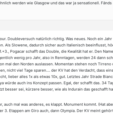
ähnlich werden wie Glasgow und das war ja sensationell. Fänds
our. Doubleversuch natürlich richtig. Was neues. Noch ein Ja
n. Als Slowene, dadurch sicher auch Italienisch beeinflusst, höc
.+3., Pogacar schafft das Double, die Kwalität hat er. Den Na
gentlich wenig pro Jahr, also in Renntagen, werden 24 dann sch
on mal den Norden auslassen. Momentan stehen noch Tirreno 
n, nicht viel Tage sparen…. der KV hat den Verdacht, dass eins 
ht, lieber alles 1x als etwas 10x, gut. Letztes Jahr Strade Bian
nya würde auch ins Konzept passen. Egal, der schafft das. 34 T
zt besser sei, kürzere besser, wie als Indurain das geschafft hat
our, auch mal was anderes, es klappt. Monument kommt. (Hat a
er 3. Etappen am Giro auch, dann Olympia. Der KV meint gehört