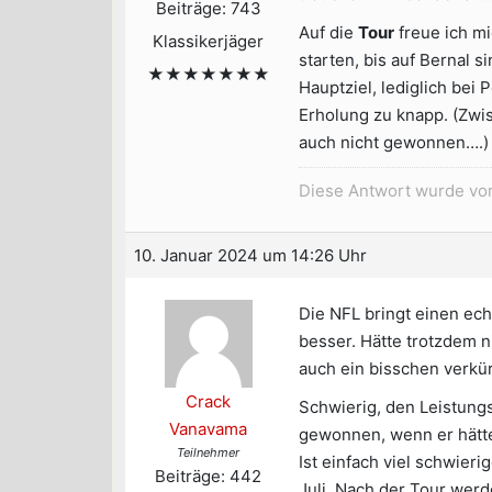
Beiträge: 743
Auf die
Tour
freue ich mi
Klassikerjäger
starten, bis auf Bernal s
★★★★★★★
Hauptziel, lediglich bei
Erholung zu knapp. (Zwi
auch nicht gewonnen….)
Diese Antwort wurde vo
10. Januar 2024 um 14:26 Uhr
Die NFL bringt einen ec
besser. Hätte trotzdem 
auch ein bisschen verkür
Crack
Schwierig, den Leistung
Vanavama
gewonnen, wenn er hätte
Teilnehmer
Ist einfach viel schwieri
Beiträge: 442
Juli. Nach der Tour werd