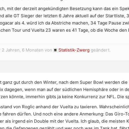
ch, mit der derzeit angekündigten Besetzung kann das ein Spe
ind alle GT Sieger der letzten 6 Jahre aktuell auf der Startliste,
 Pogacar als 4. würd ich da Abstriche machen, 34 Tage Pause zw
schen Tour und Vuelta 23 waren es 41 Tage, ob die Woche den B
r 2 Jahren, 6 Monaten von
Statistik-Zwerg
geändert.
ht ganz gut durch den Winter, nach dem Super Bowl werden die 
nix dagegen, wenn man auf der südlichen Hemisphäre oder in 
zen könnte, immerhin gibts ja keine Konkurrenz zur NFL. Die sp
sstand von Roglic anhand der Vuelta zu taxieren. Wahrscheinli
 fahren dürfen. Und noch eine andere Anmerkung: Das Giro-To
ger als irgend ein Double mit der Vuelta. Ich glaub, die meisten
en die Gefangenen gezählt und wer noch was im Tank hat, fährt