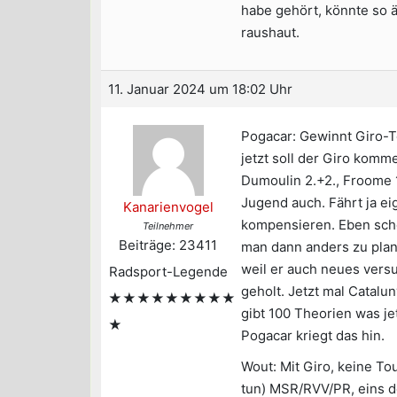
habe gehört, könnte so 
raushaut.
11. Januar 2024 um 18:02 Uhr
Pogacar: Gewinnt Giro-T
jetzt soll der Giro komme
Dumoulin 2.+2., Froome 1
Jugend auch. Fährt ja ei
Kanarienvogel
kompensieren. Eben sch
Teilnehmer
Beiträge: 23411
man dann anders zu plane
weil er auch neues versuc
Radsport-Legende
geholt. Jetzt mal Catalu
★★★★★★★★★
gibt 100 Theorien was jet
★
Pogacar kriegt das hin.
Wout: Mit Giro, keine T
tun) MSR/RVV/PR, eins d