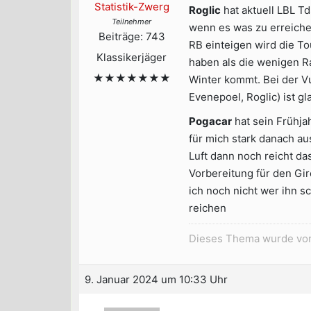
Statistik-Zwerg
Roglic
hat aktuell LBL Td
Teilnehmer
wenn es was zu erreichen
Beiträge: 743
RB einteigen wird die To
Klassikerjäger
haben als die wenigen R
★★★★★★★
Winter kommt. Bei der V
Evenepoel, Roglic) ist g
Pogacar
hat sein Frühja
für mich stark danach au
Luft dann noch reicht d
Vorbereitung für den Gir
ich noch nicht wer ihn 
reichen
Dieses Thema wurde vor
9. Januar 2024 um 10:33 Uhr