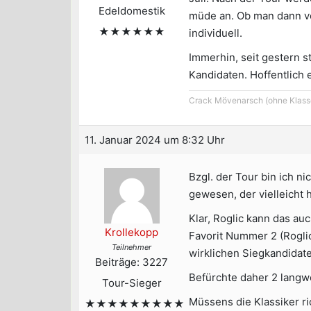
Edeldomestik
müde an. Ob man dann von
★★★★★★
individuell.
Immerhin, seit gestern s
Kandidaten. Hoffentlich 
Crack Mövenarsch (ohne Klass
11. Januar 2024 um 8:32 Uhr
Bzgl. der Tour bin ich n
gewesen, der vielleicht
Klar, Roglic kann das au
Krollekopp
Favorit Nummer 2 (Rogli
Teilnehmer
wirklichen Siegkandidat
Beiträge: 3227
Befürchte daher 2 langwe
Tour-Sieger
Müssens die Klassiker ri
★★★★★★★★★