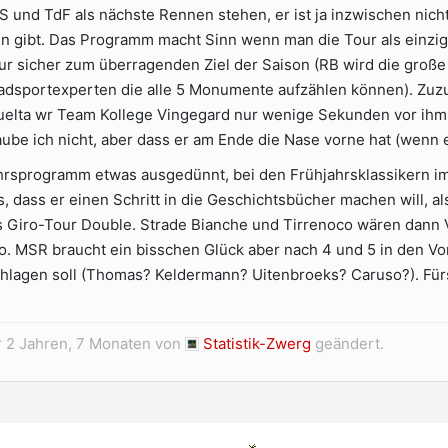
S und TdF als nächste Rennen stehen, er ist ja inzwischen nicht
 gibt. Das Programm macht Sinn wenn man die Tour als einziges 
ur sicher zum überragenden Ziel der Saison (RB wird die große
adsportexperten die alle 5 Monumente aufzählen können). Zuz
uelta wr Team Kollege Vingegard nur wenige Sekunden vor ihm. 
laube ich nicht, aber dass er am Ende die Nase vorne hat (wenn 
hrsprogramm etwas ausgedünnt, bei den Frühjahrsklassikern im N
s, dass er einen Schritt in die Geschichtsbücher machen will,
as Giro-Tour Double. Strade Bianche und Tirrenoco wären dann 
o. MSR braucht ein bisschen Glück aber nach 4 und 5 in den Vor
schlagen soll (Thomas? Keldermann? Uitenbroeks? Caruso?). Für
 2 Jahren, 7 Monaten von
Statistik-Zwerg
geändert.