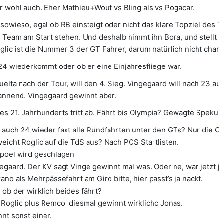
r wohl auch. Eher Mathieu+Wout vs Bling als vs Pogacar.
 sowieso, egal ob RB einsteigt oder nicht das klare Topziel des
im Team am Start stehen. Und deshalb nimmt ihn Bora, und stellt
glic ist die Nummer 3 der GT Fahrer, darum natürlich nicht cha
24 wiederkommt oder ob er eine Einjahresfliege war.
Vuelta nach der Tour, will den 4. Sieg. Vingegaard will nach 23 
pannend. Vingegaard gewinnt aber.
es 21. Jahrhunderts tritt ab. Fährt bis Olympia? Gewagte Spekul
auch 24 wieder fast alle Rundfahrten unter den GTs? Nur die
eicht Roglic auf die TdS aus? Nach PCS Startlisten.
epoel wird geschlagen
egaard. Der KV sagt Vinge gewinnt mal was. Oder ne, war jetzt j
ano als Mehrpässefahrt am Giro bitte, hier passt’s ja nackt.
 ob der wirklich beides fährt?
Roglic plus Remco, diesmal gewinnt wirklichc Jonas.
nt sonst einer.