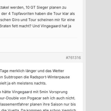
ktakel werden, 10 GT Sieger planen zu
 3 der 4 Topfavoriten haben die Tour klar als
ischen Giro und Tour scheinen mir für eine
raten fett macht? Und Vingegaard hat ja
#761316
Tage merklich länger und das Wetter
den Subtropen die Radsport-Winterpause
ielt ja eh meistens nachts.
ch hätte Vingegaard mit 5min Vorsprung
ur-Double von Pogacar seh ich auch nicht.
 Klassementfahrer planen ihre Saison nur bis
 die Vuelta. Da kommen alle schon ziemlich