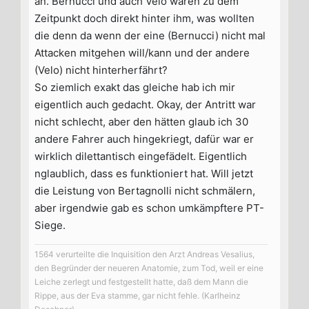
an. Bernucci und auch Velo waren zu dem
Zeitpunkt doch direkt hinter ihm, was wollten
die denn da wenn der eine (Bernucci) nicht mal
Attacken mitgehen will/kann und der andere
(Velo) nicht hinterherfährt?
So ziemlich exakt das gleiche hab ich mir
eigentlich auch gedacht. Okay, der Antritt war
nicht schlecht, aber den hätten glaub ich 30
andere Fahrer auch hingekriegt, dafür war er
wirklich dilettantisch eingefädelt. Eigentlich
nglaublich, dass es funktioniert hat. Will jetzt
die Leistung von Bertagnolli nicht schmälern,
aber irgendwie gab es schon umkämpftere PT-
Siege.
1564 verurteilte die Inquisition den Arzt Andreas Vesalius,
den Begründer der neueren Anatomie, zum Tod, weil er eine
Leiche zerlegt und festgestellt hatte, daß dem Mann die
Rippe, aus der Eva stamme, gar nicht fehle. (Karlheinz