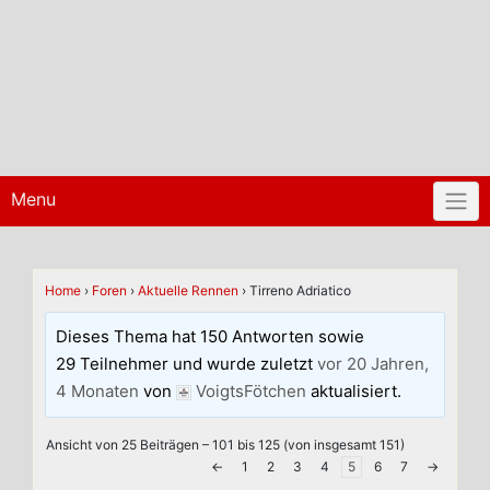
Menu
Home
›
Foren
›
Aktuelle Rennen
›
Tirreno Adriatico
Dieses Thema hat 150 Antworten sowie
29 Teilnehmer und wurde zuletzt
vor 20 Jahren,
4 Monaten
von
VoigtsFötchen
aktualisiert.
Ansicht von 25 Beiträgen – 101 bis 125 (von insgesamt 151)
←
1
2
3
4
5
6
7
→