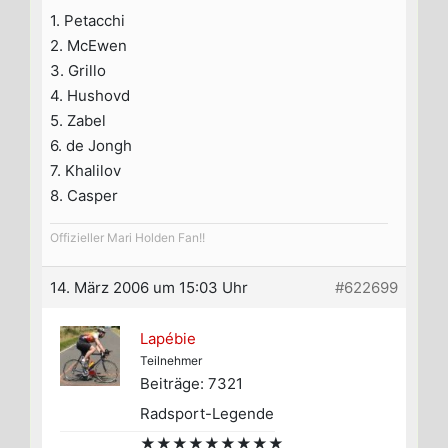
1. Petacchi
2. McEwen
3. Grillo
4. Hushovd
5. Zabel
6. de Jongh
7. Khalilov
8. Casper
Offizieller Mari Holden Fan!!
14. März 2006 um 15:03 Uhr
#622699
Lapébie
Teilnehmer
Beiträge: 7321
Radsport-Legende
★★★★★★★★★