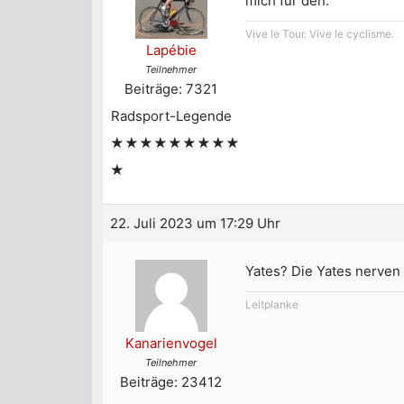
mich für den.
Vive le Tour. Vive le cyclisme.
Lapébie
Teilnehmer
Beiträge: 7321
Radsport-Legende
★★★★★★★★★
★
22. Juli 2023 um 17:29 Uhr
Yates? Die Yates nerven
Leitplanke
Kanarienvogel
Teilnehmer
Beiträge: 23412