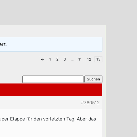
ert.
←
1
2
3
…
11
12
13
#760512
uper Etappe für den vorletzten Tag. Aber das