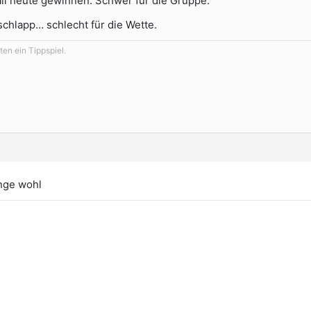
ll heute gewinnen. Schwer für die Gruppe.
chlapp… schlecht für die Wette.
en ein Tippspiel.
inge wohl