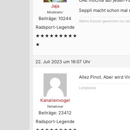
UAE möchte auf jeden Fa
Jaja
Seppli macht schon mal s
Moderator
Beiträge: 10244
Wahre Kenner gewinnen nur selt
Radsport-Legende
★★★★★★★★★
★
22. Juli 2023 um 16:07 Uhr
Allez Pinot. Aber wird V
Leitplanke
Kanarienvogel
Teilnehmer
Beiträge: 23412
Radsport-Legende