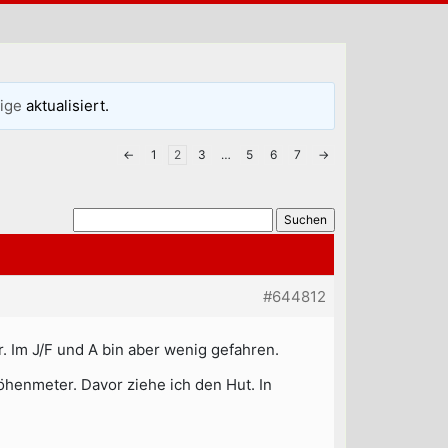
ige
aktualisiert.
←
1
2
3
…
5
6
7
→
#644812
. Im J/F und A bin aber wenig gefahren.
öhenmeter. Davor ziehe ich den Hut. In