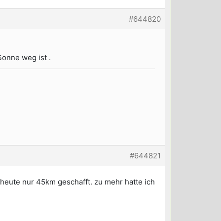
#644820
Sonne weg ist .
#644821
 heute nur 45km geschafft. zu mehr hatte ich