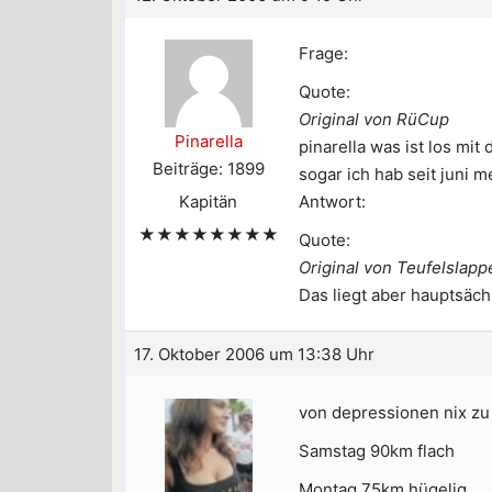
Frage:
Quote:
Original von RüCup
Pinarella
pinarella was ist los mit d
Beiträge: 1899
sogar ich hab seit juni m
Kapitän
Antwort:
★★★★★★★★
Quote:
Original von Teufelslapp
Das liegt aber hauptsäc
17. Oktober 2006 um 13:38 Uhr
von depressionen nix z
Samstag 90km flach
Montag 75km hügelig