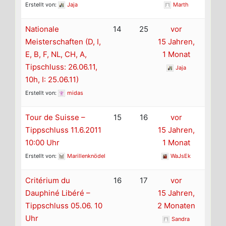
Erstellt von:
Jaja
Marth
Nationale
14
25
vor
Meisterschaften (D, I,
15 Jahren,
E, B, F, NL, CH, A,
1 Monat
Tipschluss: 26.06.11,
Jaja
10h, I: 25.06.11)
Erstellt von:
midas
Tour de Suisse –
15
16
vor
Tippschluss 11.6.2011
15 Jahren,
10:00 Uhr
1 Monat
Erstellt von:
Marillenknödel
WaJsEk
Critérium du
16
17
vor
Dauphiné Libéré –
15 Jahren,
Tippschluss 05.06. 10
2 Monaten
Uhr
Sandra