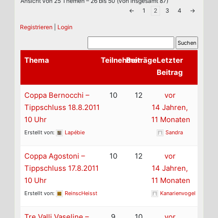
Ansicht von 25 Themen – 26 bis 50 (von insgesamt 87)
←
1
2
3
4
→
Registrieren
|
Login
Thema
Teilnehmer
Beiträge
Letzter
Beitrag
Coppa Bernocchi –
10
12
vor
Tippschluss 18.8.2011
14 Jahren,
10 Uhr
11 Monaten
Erstellt von:
Lapébie
Sandra
Coppa Agostoni –
10
12
vor
Tippschluss 17.8.2011
14 Jahren,
10 Uhr
11 Monaten
Erstellt von:
ReinscHeisst
Kanarienvogel
Tre Valli Vaseline –
9
10
vor