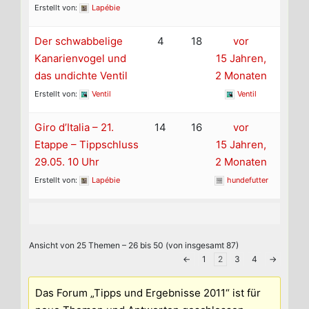
Erstellt von:
Lapébie
Der schwabbelige
4
18
vor
Kanarienvogel und
15 Jahren,
das undichte Ventil
2 Monaten
Erstellt von:
Ventil
Ventil
Giro d’Italia – 21.
14
16
vor
Etappe – Tippschluss
15 Jahren,
29.05. 10 Uhr
2 Monaten
Erstellt von:
Lapébie
hundefutter
Ansicht von 25 Themen – 26 bis 50 (von insgesamt 87)
←
1
2
3
4
→
Das Forum „Tipps und Ergebnisse 2011“ ist für