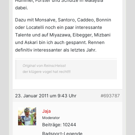
Hummel, Förster und Schulze in Malaysia
dabei.
Dazu mit Monsalve, Santoro, Caddeo, Bonnin
oder Locatelli noch ein paar interessante
Talente und auf Miyazawa, Eibegger, Mizbani
und Askari bin ich auch gespannt. Rennen
definitiv interessanter als letztes Jahr.
Original von ReinscHeisst
der klügere vogel hat recht!!!
23. Januar 2011 um 9:43 Uhr
#693787
Jaja
Moderator
Beiträge: 10244
Radsport-Legende