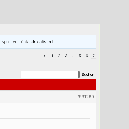
dsportverrückt
aktualisiert.
←
1
2
3
…
5
6
7
#691269