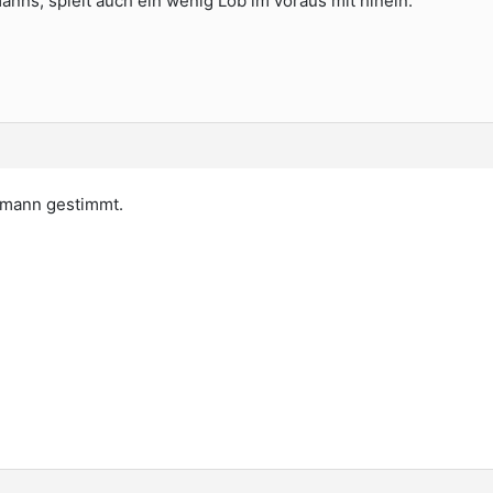
nns, spielt auch ein wenig Lob im voraus mit hinein.
emann gestimmt.