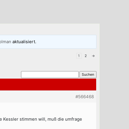
olman
aktualisiert.
1
2
→
#566468
ze Kessler stimmen will, muß die umfrage