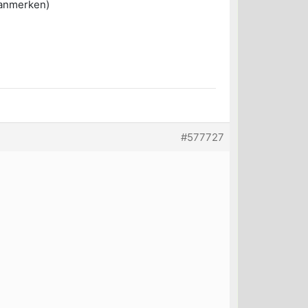
 anmerken)
#577727