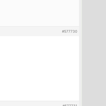
#577730
#577731